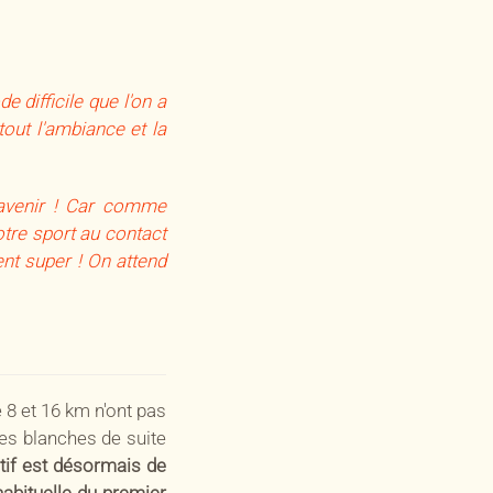
 difficile que l'on a
out l'ambiance et la
l'avenir ! Car comme
otre sport au contact
ent super ! On attend
 8 et 16 km n'ont pas
es blanches de suite
ctif est désormais de
abituelle du premier