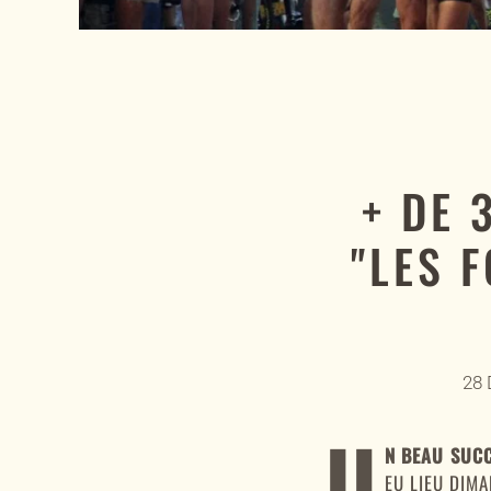
+ DE 
"LES 
28
U
N BEAU SUCC
EU LIEU DIM