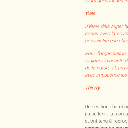
tours qui sont des t
Yves
J"étais déjà super h
connu avec la covid
convivialité que chaq
Pour l'organisation
toujours la beauté d
de la nature ! L'arr
avec impatience les p
Thierry
Une édition chamboul
pu se tenir. Les or
et ont tenu à repro
pérenniser ce nouve