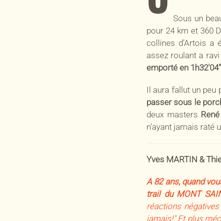
Sous un beau 
pour 24 km et 360 D+
collines d'Artois a
assez roulant a rav
emporté en 1h32'04"
Il aura fallut un peu
passer sous le porc
deux masters
René
n'ayant jamais raté 
Yves MARTIN & Thierr
A 82 ans, quand vous
trail du MONT SAI
réactions négatives 
jamais!" Et plus méch