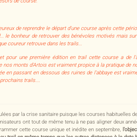
résors de course.
eureux de reprendre le départ d'une course après cette période
... le bonheur de retrouver des bénévoles motivés mais surt
ue coureur retrouve dans les trails...
 et pour une première édition en trail cette course a de 
e nos monts d'Artois est vraiment propice à la pratique de n
ivée en passant en dessous des ruines de l'abbaye est vraim
rochains trails....
ées par la crise sanitaire puisque les courses habituelles de
ganisateurs ont tout de même tenu à ne pas aligner deux anné
grammer cette course unique et inédite en septembre,
l'obje
au trail en même temps que les autres distances à la date h