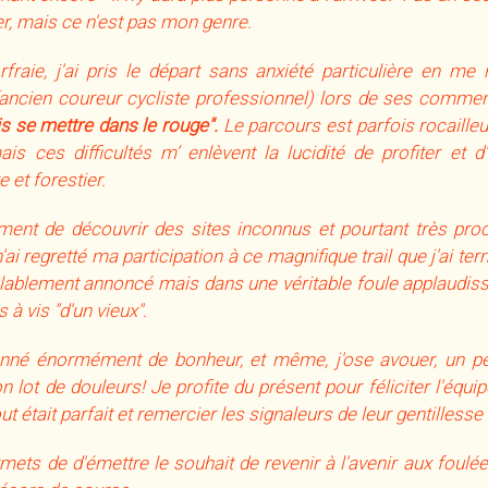
, mais ce n'est pas mon genre.
rfraie, j'ai pris le départ sans anxiété particulière en me 
(ancien coureur cycliste professionnel) lors de ses comment
s se mettre dans le rouge".
Le parcours est parfois rocailleux
s ces difficultés m’ enlèvent la lucidité de profiter et 
 et forestier.
ment de découvrir des sites inconnus et pourtant très pr
i regretté ma participation à ce magnifique trail que j'ai te
alablement annoncé mais dans une véritable foule applaudissa
à vis "d'un vieux".
nné énormément de bonheur, et même, j'ose avouer, un peu 
lot de douleurs! Je profite du présent pour féliciter l'équi
t était parfait et remercier les signaleurs de leur gentilless
mets de d'émettre le souhait de revenir à l'avenir aux foulée