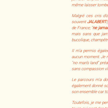
même laisser tomber
Malgré ces cris d'o
souvent
JALABERT
de France; "
ne jamai
mais sans que jamai
bucolique, champêtre
Il m'a permis égale
aucun moment. Je n'a
"no man's land" pré
sans compassion vis 
Le parcours m'a do
également donné son 
son ensemble car tou
Toutefois, je me per