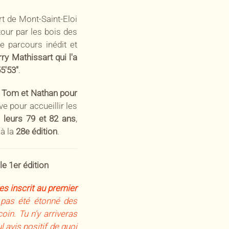
rt de Mont-Saint-Eloi
tour par les bois des
e parcours inédit et
rry Mathissart qui l'a
5'53"
.
t Tom et Nathan pour
ve pour accueillir les
 leurs 79 et 82 ans
,
 à la
28e édition
.
e 1er édition
es inscrit au premier
 pas été étonné des
oin. Tu n'y arriveras
l avis positif de quoi