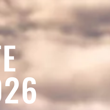
TE
026