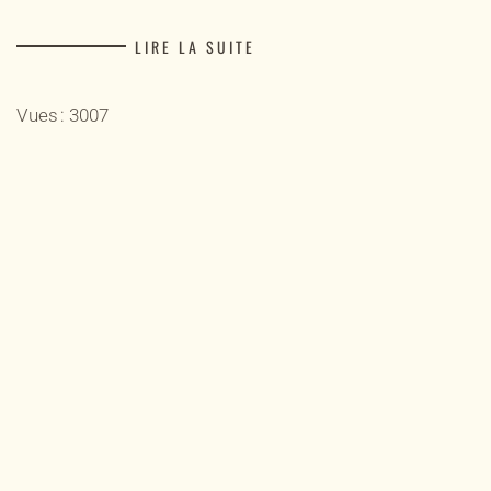
LIRE LA SUITE
Vues : 3007
VOILÀ, CONTENT DE L'AVOIR GAGNE
26 Décembre 2021
Guillaume FIEVET
LE JOURNAL
Voilà content de l'avoir gagné cette année après avoir
tourné autour depuis un moment. Pour moi ça reste un
super challenge où il y a un compétitivité à chaques
courses pour prendre des points.